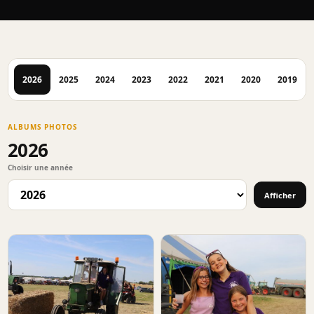
2026
2025
2024
2023
2022
2021
2020
2019
ALBUMS PHOTOS
2026
Choisir une année
Afficher