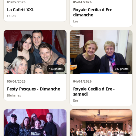
01/05/2026
05/04/2026
La Cafett XXL
Royale Cecilia d Ere -
dimanche
Celles
Ere
134 photos
397 photos
05/04/2026
04/04/2026
Festy Pasques - Dimanche
Royale Cecilia d Ere -
samedi
Bleharies
Ere