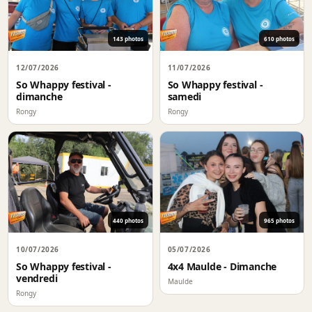
143 photos
610 photos
12/07/2026
11/07/2026
So Whappy festival -
So Whappy festival -
dimanche
samedi
Rongy
Rongy
440 photos
965 photos
10/07/2026
05/07/2026
So Whappy festival -
4x4 Maulde - Dimanche
vendredi
Maulde
Rongy