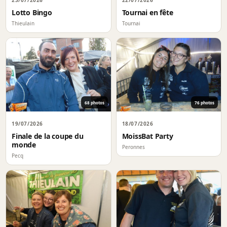
23/07/2026
22/07/2026
Lotto Bingo
Tournai en fête
Thieulain
Tournai
68 photos
76 photos
19/07/2026
18/07/2026
Finale de la coupe du
MoissBat Party
monde
Peronnes
Pecq