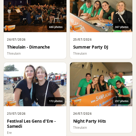
686 photos
367 photos
26/07/2026
25/07/2026
Thieulain - Dimanche
Summer Party DJ
Thieulain
Thieulain
172 photos
257 photos
25/07/2026
24/07/2026
Festival Les Gens d'Ere -
Night Party Hits
Samedi
Thieulain
Ere