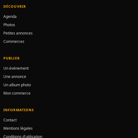
DÉCOUVRIR
Agenda
Photos
Petites annonces
Commerces
PUBLIER
Un événement
Une annonce
Un album photo
Mon commerce
INFORMATIONS
Contact
Mentions légales
Conditions d'utilisation