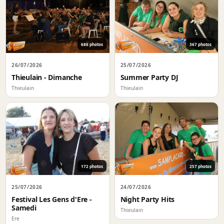
686 photos
367 photos
26/07/2026
25/07/2026
Thieulain - Dimanche
Summer Party DJ
Thieulain
Thieulain
172 photos
257 photos
25/07/2026
24/07/2026
Festival Les Gens d'Ere -
Night Party Hits
Samedi
Thieulain
Ere