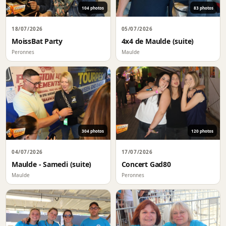
104 photos
83 photos
18/07/2026
05/07/2026
MoissBat Party
4x4 de Maulde (suite)
Peronnes
Maulde
304 photos
120 photos
04/07/2026
17/07/2026
Maulde - Samedi (suite)
Concert Gad80
Maulde
Peronnes