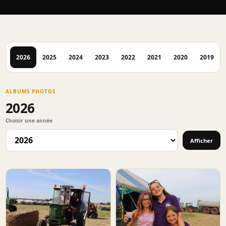
2026
2025
2024
2023
2022
2021
2020
2019
ALBUMS PHOTOS
2026
Choisir une année
Afficher