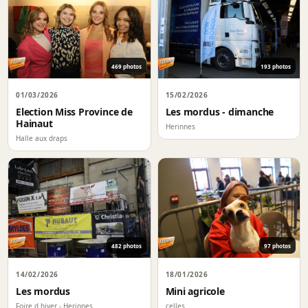
469 photos
193 photos
01/03/2026
15/02/2026
Election Miss Province de
Les mordus - dimanche
Hainaut
Herinnes
Halle aux draps
482 photos
97 photos
14/02/2026
18/01/2026
Les mordus
Mini agricole
Foire d hiver - Herinnes
celles