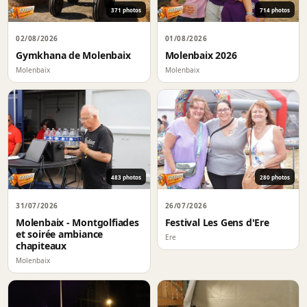
371 photos
714 photos
02/08/2026
01/08/2026
Gymkhana de Molenbaix
Molenbaix 2026
Molenbaix
Molenbaix
483 photos
280 photos
31/07/2026
26/07/2026
Molenbaix - Montgolfiades
Festival Les Gens d'Ere
et soirée ambiance
Ere
chapiteaux
Molenbaix