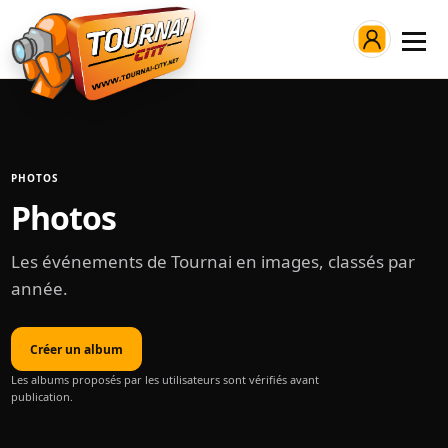
Connexion
PHOTOS
Photos
Les événements de Tournai en images, classés par
année.
Créer un album
Les albums proposés par les utilisateurs sont vérifiés avant
publication.