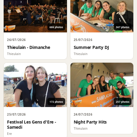
686 photos
367 photos
26/07/2026
25/07/2026
Thieulain - Dimanche
Summer Party DJ
Thieulain
Thieulain
172 photos
257 photos
25/07/2026
24/07/2026
Festival Les Gens d'Ere -
Night Party Hits
Samedi
Thieulain
Ere