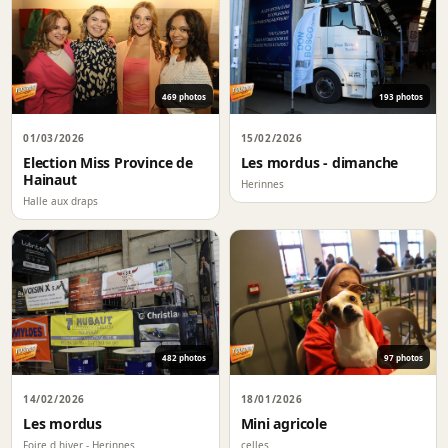
469 photos
193 photos
01/03/2026
15/02/2026
Election Miss Province de
Les mordus - dimanche
Hainaut
Herinnes
Halle aux draps
482 photos
97 photos
14/02/2026
18/01/2026
Les mordus
Mini agricole
Foire d hiver - Herinnes
celles