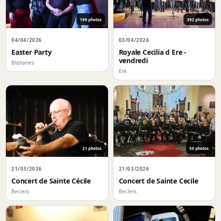
199 photos
392 photos
04/04/2026
03/04/2026
Easter Party
Royale Cecilia d Ere -
vendredi
Bleharies
Ere
21 photos
50 photos
21/03/2026
21/03/2026
Concert de Sainte Cécile
Concert de Sainte Cecile
Beclers
Beclers