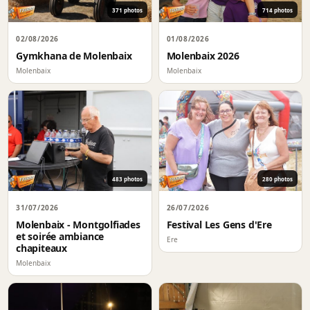
371 photos
714 photos
02/08/2026
01/08/2026
Gymkhana de Molenbaix
Molenbaix 2026
Molenbaix
Molenbaix
483 photos
280 photos
31/07/2026
26/07/2026
Molenbaix - Montgolfiades
Festival Les Gens d'Ere
et soirée ambiance
Ere
chapiteaux
Molenbaix