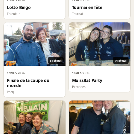
23/07/2026
22/07/2026
Lotto Bingo
Tournai en fête
Thieulain
Tournai
68 photos
76 photos
19/07/2026
18/07/2026
Finale de la coupe du
MoissBat Party
monde
Peronnes
Pecq