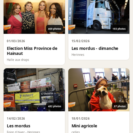
469 photos
193 photos
01/03/2026
15/02/2026
Election Miss Province de
Les mordus - dimanche
Hainaut
Herinnes
Halle aux draps
482 photos
97 photos
14/02/2026
18/01/2026
Les mordus
Mini agricole
Foire d hiver - Herinnes
celles