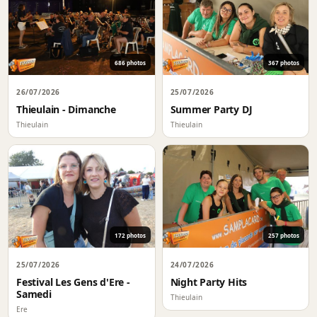
686 photos
367 photos
26/07/2026
25/07/2026
Thieulain - Dimanche
Summer Party DJ
Thieulain
Thieulain
172 photos
257 photos
25/07/2026
24/07/2026
Festival Les Gens d'Ere -
Night Party Hits
Samedi
Thieulain
Ere