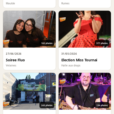
Maulde
Rumes
102 photos
577 photos
27/06/2026
31/05/2026
Soiree Fluo
Election Miss Tournai
Velaines
Halle aux draps
243 photos
136 photos