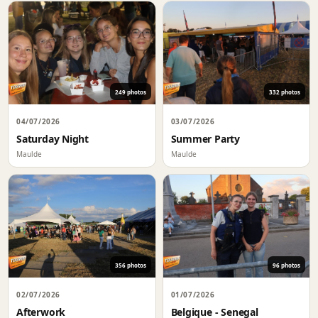
249 photos
332 photos
04/07/2026
03/07/2026
Saturday Night
Summer Party
Maulde
Maulde
356 photos
96 photos
02/07/2026
01/07/2026
Afterwork
Belgique - Senegal