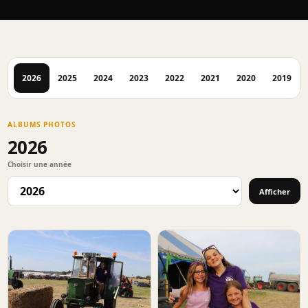
2026
2025
2024
2023
2022
2021
2020
2019
ALBUMS PHOTOS
2026
Choisir une année
Afficher