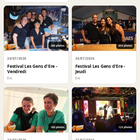
286 photos
654 photos
24/07/2026
24/07/2026
Festival Les Gens d'Ere -
Festival Les Gens d'Ere -
Vendredi
Jeudi
Ere
Ere
180 photos
123 photos