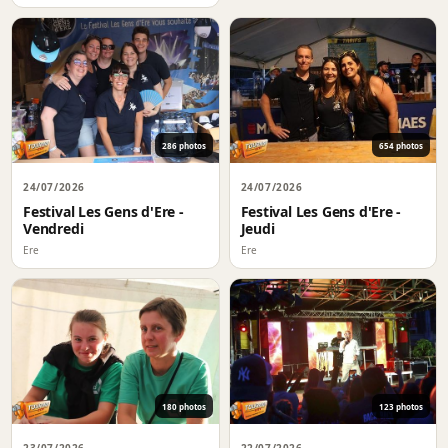
286 photos
654 photos
24/07/2026
24/07/2026
Festival Les Gens d'Ere -
Festival Les Gens d'Ere -
Vendredi
Jeudi
Ere
Ere
180 photos
123 photos