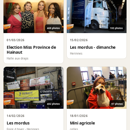
469 photos
193 photos
01/03/2026
15/02/2026
Election Miss Province de
Les mordus - dimanche
Hainaut
Herinnes
Halle aux draps
482 photos
97 photos
14/02/2026
18/01/2026
Les mordus
Mini agricole
Foire d hiver - Herinnes
celles