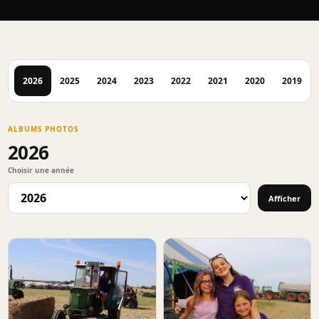
2026
2025
2024
2023
2022
2021
2020
2019
ALBUMS PHOTOS
2026
Choisir une année
Afficher