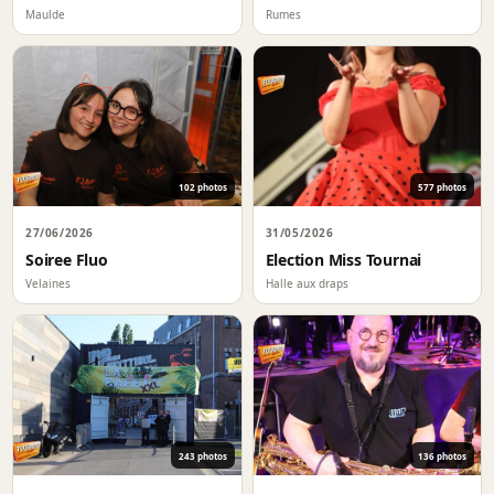
Maulde
Rumes
102 photos
577 photos
27/06/2026
31/05/2026
Soiree Fluo
Election Miss Tournai
Velaines
Halle aux draps
243 photos
136 photos