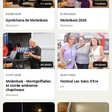
371 photos
714 photos
02/08/2026
01/08/2026
Gymkhana de Molenbaix
Molenbaix 2026
Molenbaix
Molenbaix
483 photos
280 photos
31/07/2026
26/07/2026
Molenbaix - Montgolfiades
Festival Les Gens d'Ere
et soirée ambiance
Ere
chapiteaux
Molenbaix