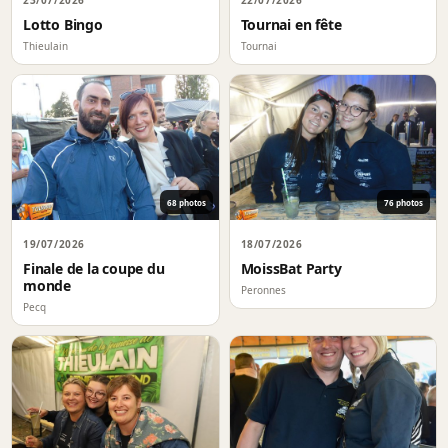
23/07/2026
22/07/2026
Lotto Bingo
Tournai en fête
Thieulain
Tournai
68 photos
76 photos
19/07/2026
18/07/2026
Finale de la coupe du
MoissBat Party
monde
Peronnes
Pecq