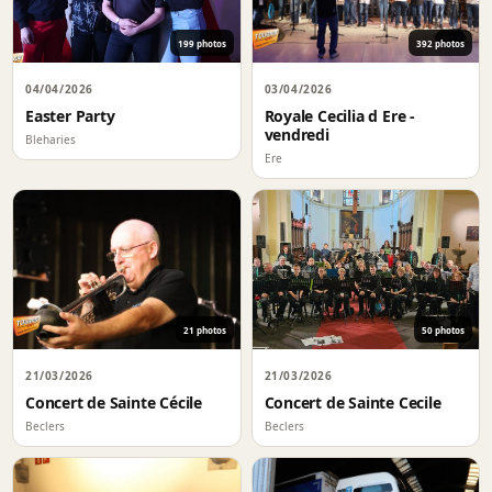
199 photos
392 photos
04/04/2026
03/04/2026
Easter Party
Royale Cecilia d Ere -
vendredi
Bleharies
Ere
21 photos
50 photos
21/03/2026
21/03/2026
Concert de Sainte Cécile
Concert de Sainte Cecile
Beclers
Beclers