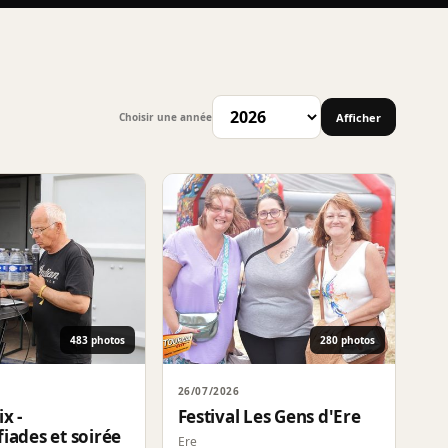
Afficher
Choisir une année
483 photos
280 photos
26/07/2026
x -
Festival Les Gens d'Ere
iades et soirée
Ere