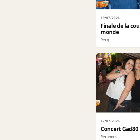
19/07/2026
Finale de la co
monde
Pecq
17/07/2026
Concert Gad80
Peronnes