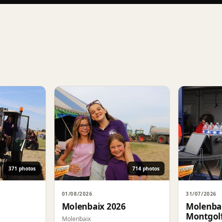
371 photos
714 photos
01/08/2026
31/07/2026
Molenbaix 2026
Molenbai
Montgolf
Molenbaix