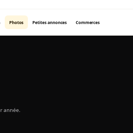
a
Photos
Petites annonces
Commerces
ar année.