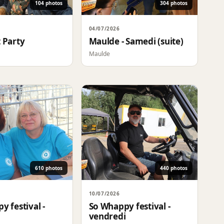
104 photos
304 photos
04/07/2026
 Party
Maulde - Samedi (suite)
Maulde
610 photos
440 photos
10/07/2026
y festival -
So Whappy festival -
vendredi