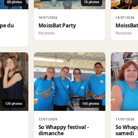
68 photos
76 photos
18/07/2026
18/07/2026
upe du
MoissBat Party
MoissBat
Peronnes
Peronnes
120 photos
143 photos
12/07/2026
11/07/2026
So Whappy festival -
So Whapp
dimanche
samedi