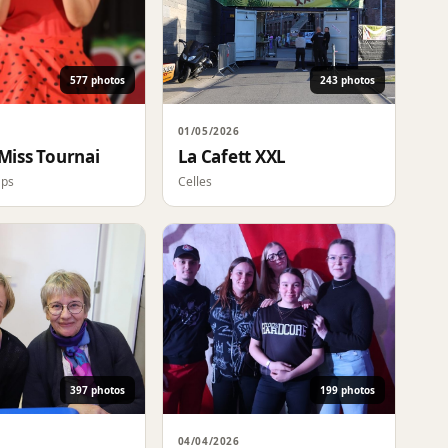
577 photos
243 photos
01/05/2026
 Miss Tournai
La Cafett XXL
aps
Celles
397 photos
199 photos
04/04/2026