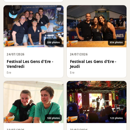
286 photos
654 photos
24/07/2026
24/07/2026
Festival Les Gens d'Ere -
Festival Les Gens d'Ere -
Vendredi
Jeudi
Ere
Ere
180 photos
123 photos