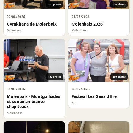
371 photos
714 photos
02/08/2026
01/08/2026
Gymkhana de Molenbaix
Molenbaix 2026
Molenbaix
Molenbaix
483 photos
280 photos
31/07/2026
26/07/2026
Molenbaix - Montgolfiades
Festival Les Gens d'Ere
et soirée ambiance
Ere
chapiteaux
Molenbaix