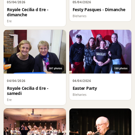
05/04/2026
05/04/2026
Royale Cecilia d Ere -
Festy Pasques - Dimanche
dimanche
Bleharies
Ere
397 photos
199 photos
04/04/2026
04/04/2026
Royale Cecilia d Ere -
Easter Party
samedi
Bleharies
Ere