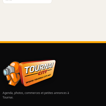
Agenda, photos, commerces et petites annonces à
Tournai.