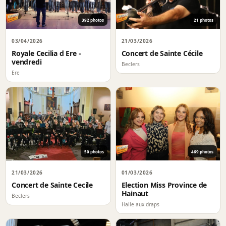
392 photos
21 photos
03/04/2026
21/03/2026
Royale Cecilia d Ere -
Concert de Sainte Cécile
vendredi
Beclers
Ere
50 photos
469 photos
21/03/2026
01/03/2026
Concert de Sainte Cecile
Election Miss Province de
Hainaut
Beclers
Halle aux draps