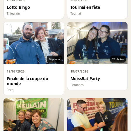
23/07/2026
22/07/2026
Lotto Bingo
Tournai en fête
Thieulain
Tournai
68 photos
76 photos
19/07/2026
18/07/2026
Finale de la coupe du
MoissBat Party
monde
Peronnes
Pecq