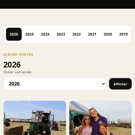
2026
2025
2024
2023
2022
2021
2020
2019
ALBUMS PHOTOS
2026
Choisir une année
Afficher