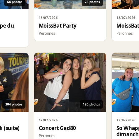
68 photos
76 photos
18/07/2026
18/07/2026
upe du
MoissBat Party
MoissBat
Peronnes
Peronnes
304 photos
120 photos
17/07/2026
12/07/2026
 (suite)
Concert Gad80
So Whapp
dimanch
Peronnes