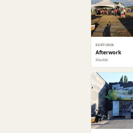
02/07/2026
Afterwork
Maulde