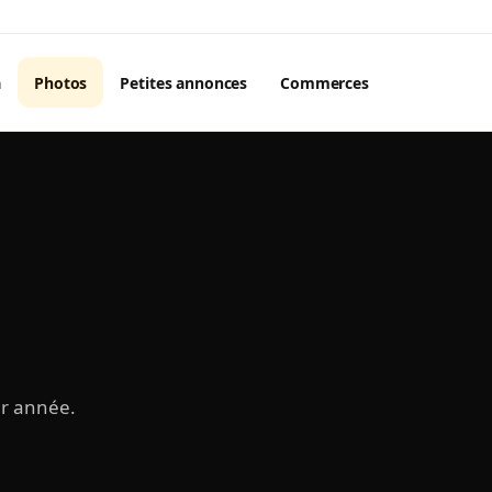
a
Photos
Petites annonces
Commerces
ar année.