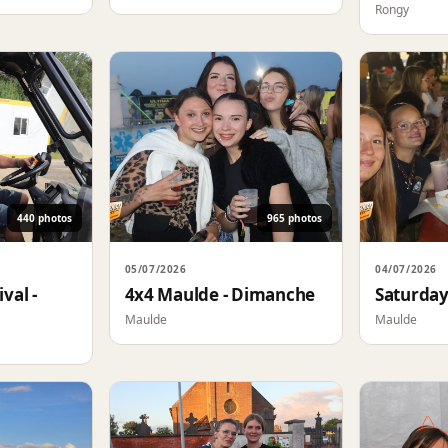
Rongy
440 photos
965 photos
05/07/2026
04/07/2026
val -
4x4 Maulde - Dimanche
Saturday
Maulde
Maulde