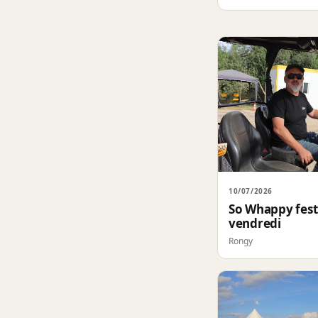
10/07/2026
So Whappy festi
vendredi
Rongy