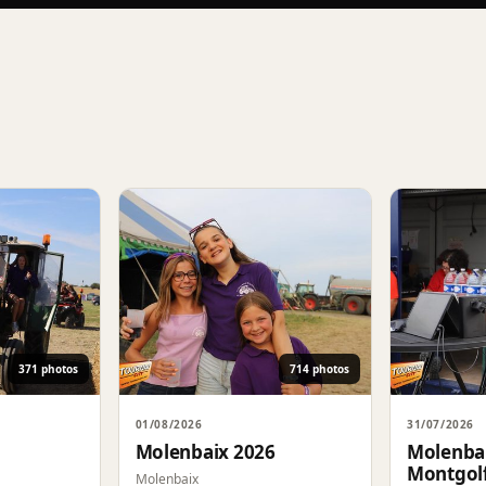
371 photos
714 photos
01/08/2026
31/07/2026
Molenbaix 2026
Molenbai
Montgolf
Molenbaix