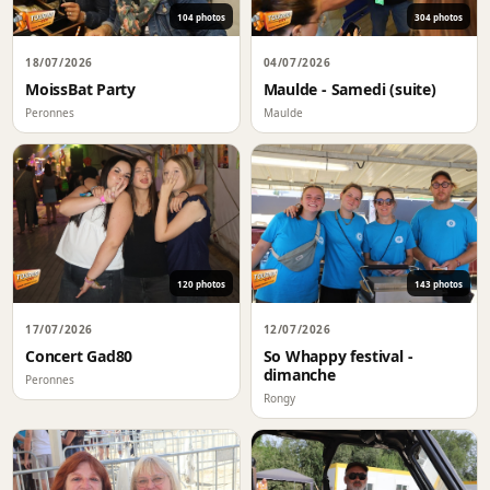
104 photos
304 photos
18/07/2026
04/07/2026
MoissBat Party
Maulde - Samedi (suite)
Peronnes
Maulde
120 photos
143 photos
17/07/2026
12/07/2026
Concert Gad80
So Whappy festival -
dimanche
Peronnes
Rongy