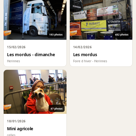
193 photos
482 photos
15/02/2026
14/02/2026
Les mordus - dimanche
Les mordus
Herinnes
Foire d hiver - Herinnes
97 photos
18/01/2026
Mini agricole
celles