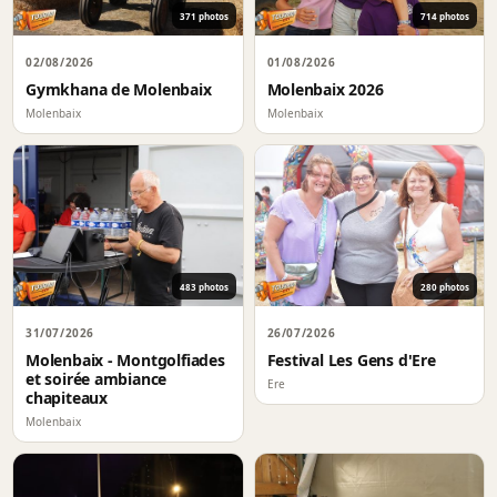
371 photos
714 photos
02/08/2026
01/08/2026
Gymkhana de Molenbaix
Molenbaix 2026
Molenbaix
Molenbaix
483 photos
280 photos
31/07/2026
26/07/2026
Molenbaix - Montgolfiades
Festival Les Gens d'Ere
et soirée ambiance
Ere
chapiteaux
Molenbaix