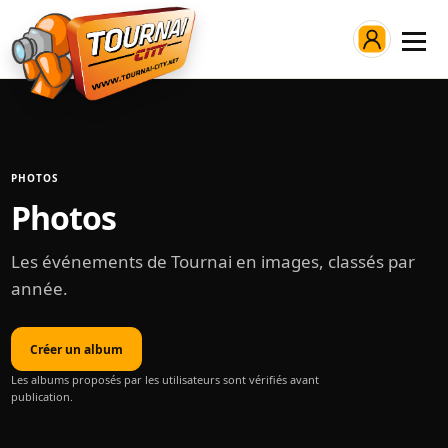
Connexion
PHOTOS
Photos
Les événements de Tournai en images, classés par
année.
Créer un album
Les albums proposés par les utilisateurs sont vérifiés avant
publication.