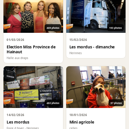
469 photos
193 photos
01/03/2026
15/02/2026
Election Miss Province de
Les mordus - dimanche
Hainaut
Herinnes
Halle aux draps
482 photos
97 photos
14/02/2026
18/01/2026
Les mordus
Mini agricole
Foire d hiver - Herinnes
celles