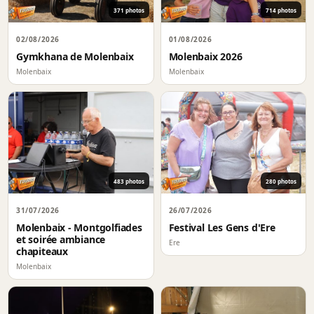
371 photos
714 photos
02/08/2026
01/08/2026
Gymkhana de Molenbaix
Molenbaix 2026
Molenbaix
Molenbaix
483 photos
280 photos
31/07/2026
26/07/2026
Molenbaix - Montgolfiades
Festival Les Gens d'Ere
et soirée ambiance
Ere
chapiteaux
Molenbaix