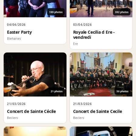
199 photos
392 photos
04/04/2026
03/04/2026
Easter Party
Royale Cecilia d Ere -
vendredi
Bleharies
Ere
21 photos
50 photos
21/03/2026
21/03/2026
Concert de Sainte Cécile
Concert de Sainte Cecile
Beclers
Beclers