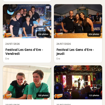
286 photos
654 photos
24/07/2026
24/07/2026
Festival Les Gens d'Ere -
Festival Les Gens d'Ere -
Vendredi
Jeudi
Ere
Ere
180 photos
123 photos