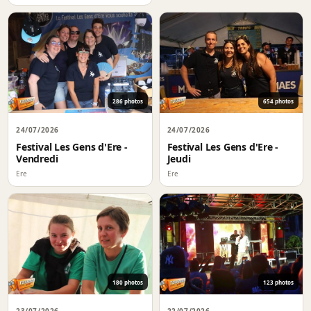
286 photos
654 photos
24/07/2026
24/07/2026
Festival Les Gens d'Ere -
Festival Les Gens d'Ere -
Vendredi
Jeudi
Ere
Ere
180 photos
123 photos