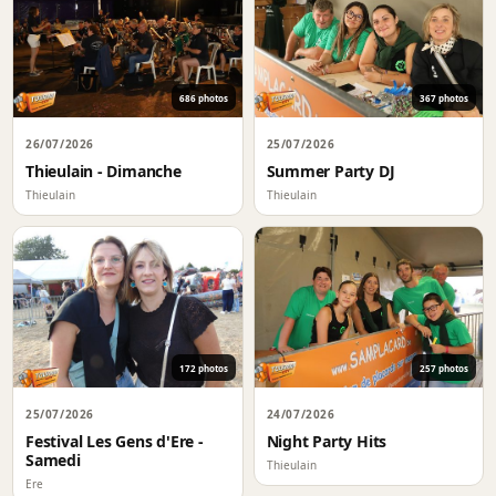
686 photos
367 photos
26/07/2026
25/07/2026
Thieulain - Dimanche
Summer Party DJ
Thieulain
Thieulain
172 photos
257 photos
25/07/2026
24/07/2026
Festival Les Gens d'Ere -
Night Party Hits
Samedi
Thieulain
Ere