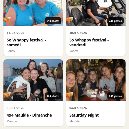
610 photos
440 photos
11/07/2026
10/07/2026
So Whappy festival -
So Whappy festival -
samedi
vendredi
Rongy
Rongy
965 photos
249 photos
05/07/2026
04/07/2026
4x4 Maulde - Dimanche
Saturday Night
Maulde
Maulde