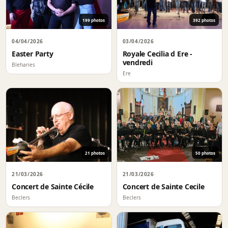
199 photos
392 photos
04/04/2026
03/04/2026
Easter Party
Royale Cecilia d Ere -
vendredi
Bleharies
Ere
21 photos
50 photos
21/03/2026
21/03/2026
Concert de Sainte Cécile
Concert de Sainte Cecile
Beclers
Beclers