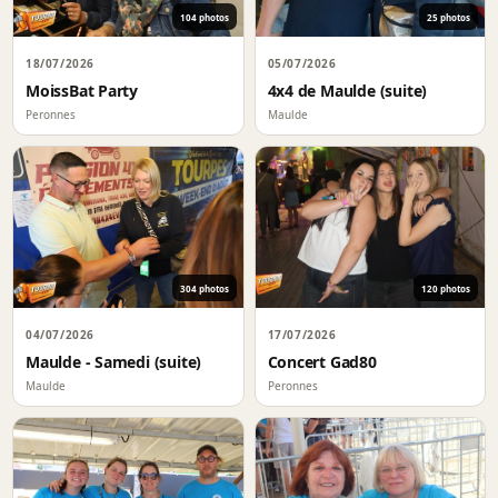
104 photos
25 photos
18/07/2026
05/07/2026
MoissBat Party
4x4 de Maulde (suite)
Peronnes
Maulde
304 photos
120 photos
04/07/2026
17/07/2026
Maulde - Samedi (suite)
Concert Gad80
Maulde
Peronnes