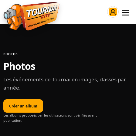
Connexion
PHOTOS
Photos
Les événements de Tournai en images, classés par
année.
Créer un album
Les albums proposés par les utilisateurs sont vérifiés avant
publication.