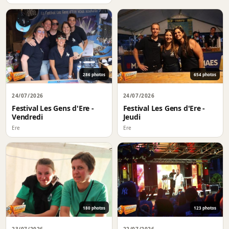
286 photos
654 photos
24/07/2026
24/07/2026
Festival Les Gens d'Ere -
Festival Les Gens d'Ere -
Vendredi
Jeudi
Ere
Ere
180 photos
123 photos