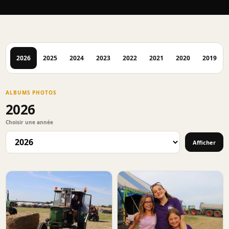
2026
2025
2024
2023
2022
2021
2020
2019
ALBUMS PHOTOS
2026
Choisir une année
Afficher