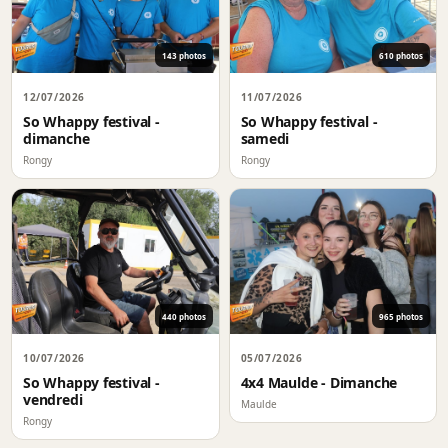
143 photos
610 photos
12/07/2026
11/07/2026
So Whappy festival -
So Whappy festival -
dimanche
samedi
Rongy
Rongy
440 photos
965 photos
10/07/2026
05/07/2026
So Whappy festival -
4x4 Maulde - Dimanche
vendredi
Maulde
Rongy